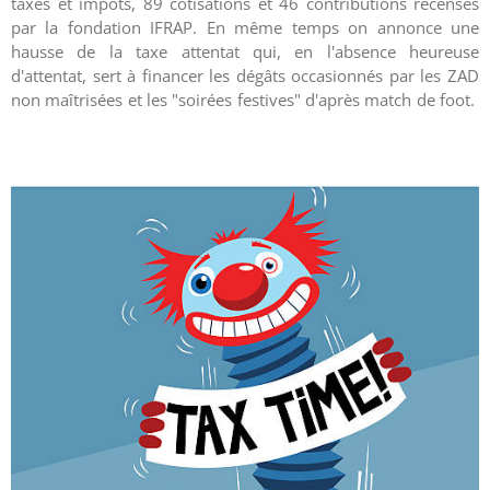
taxes et impôts, 89 cotisations et 46 contributions recensés
par la fondation IFRAP. En même temps on annonce une
hausse de la taxe attentat qui, en l'absence heureuse
d'attentat, sert à financer les dégâts occasionnés par les ZAD
non maîtrisées et les "soirées festives" d'après match de foot.