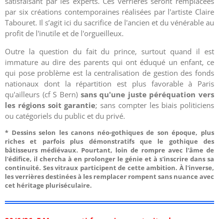
satisfaisant par les experts. Ces verrières seront remplacées
par six créations contemporaines réalisées par l'artiste Claire
Tabouret. Il s’agit ici du sacrifice de l'ancien et du vénérable au
profit de l'inutile et de l'orgueilleux.
Outre la question du fait du prince, surtout quand il est
immature au dire des parents qui ont éduqué un enfant, ce
qui pose problème est la centralisation de gestion des fonds
nationaux dont la répartition est plus favorable à Paris
qu'ailleurs (cf S Bern)
sans qu'une juste péréquation vers
les régions soit garantie
; sans compter les biais politiciens
ou catégoriels du public et du privé.
* Dessins selon les canons néo-gothiques de son époque, plus
riches et parfois plus démonstratifs que le gothique des
bâtisseurs médiévaux. Pourtant, loin de rompre avec l'âme de
l'édifice, il chercha à en prolonger le génie et à s'inscrire dans sa
continuité. Ses vitraux participent de cette ambition. À l'inverse,
les verrières destinées à les remplacer rompent sans nuance avec
cet héritage pluriséculaire.