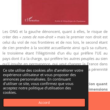
Les ONG et la gauche dénoncent, quant à elles, le risque de
créer des
« zones de non-droit »
mais le premier non droit est
celui du viol de nos frontières et de nos lois, le second étant
de s'en prendre à la société accueillante ainsi qu'à sa culture,
le troisième étant l'illégitimité d'un élu qui préfère l'UE au
pays dont il a la charge, qui préfère les autres peuples au sien
qu'il insulte en permanence, qui veut changer la France dans
sa nature plutôt que de la réformer pour garantir sa pérennité
Ce site utilise des cookies afin d’améliorer votre
expérience utilisateur et vous proposer des
au fil des péripéties du monde.
annonces personnalisées. En continuant
d'utiliser ce site, vous confirmez que vous
Les régionalistes ont des propositions de solution quant
acceptez notre politique d’utilisation des
au respect des personnes dans leurs dimensions
cookies.
sociologiques et économiques
et quant au potentiel à
l'intégration ou éventuellement à l'assimilation à la société et
Accord
E-mail
voire à la France. Les problèmes de l'immigration