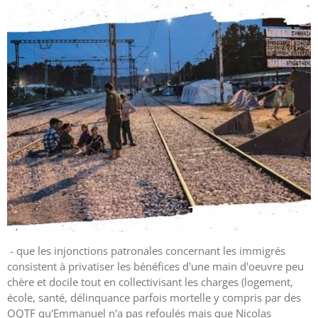
- que les injonctions patronales concernant les immigrés
consistent à privatiser les bénéfices d'une main d'oeuvre peu
chère et docile tout en collectivisant les charges (logement,
école, santé, délinquance parfois mortelle y compris par des
OQTF qu'Emmanuel n'a pas refoulés mais que Nicolas